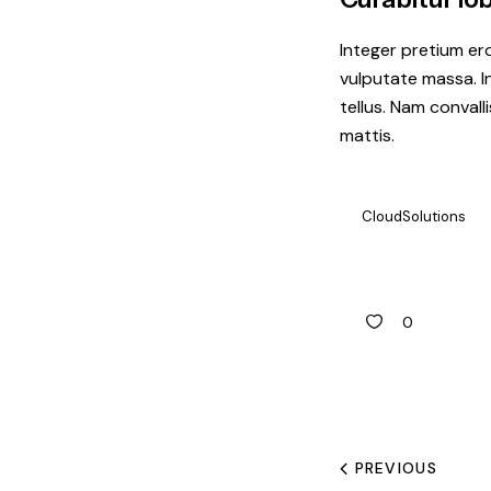
Integer pretium ero
vulputate massa. I
tellus. Nam convall
mattis.
CloudSolutions
0
PREVIOUS