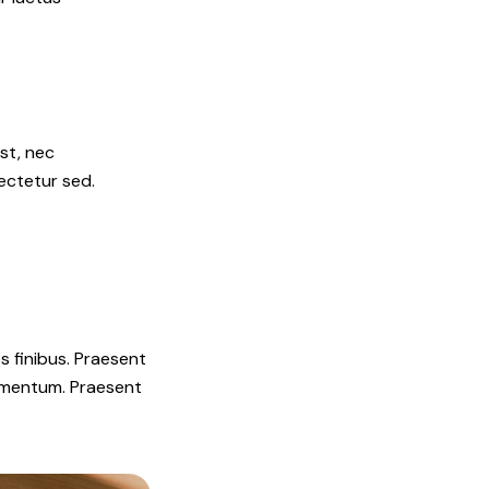
st, nec
ectetur sed.
es finibus. Praesent
fermentum. Praesent