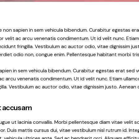
 non sapien in sem vehicula bibendum. Curabitur egestas era
r velit ac arcu venenatis condimentum. Ut id velit nunc. Etia
cidunt fringilla. Vestibulum ac auctor odio, vitae dignissim ju
erdiet odio non, congue enim. Pellentesque habitant morbi tris
pien in sem vehicula bibendum. Curabitur egestas erat sed v
 ac arcu venenatis condimentum. Ut id velit nunc. Etiam ullam
gilla. Vestibulum ac auctor odio, vitae dignissim justo. Aenean q
et accusam
gue ut lacinia convallis. Morbi pellentesque diam vitae velit s
or. Duis mattis cursus dui, vitae vestibulum nisl rutrum id. Int
, vehicula ultrices ante. Sed ac hendrerit orci. Aliquam efficitu