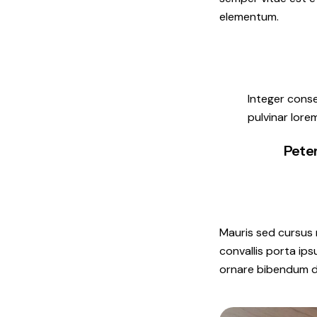
elementum.
Integer conse
pulvinar lore
Pete
Mauris sed cursus n
convallis porta ips
ornare bibendum dui