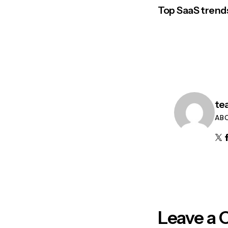
Top SaaS trends
te
AB
Leave a