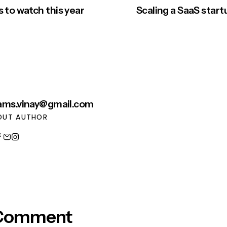
 to watch this year
Scaling a SaaS start
ams.vinay@gmail.com
OUT AUTHOR
 Comment