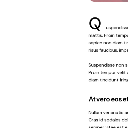
Q
uspendisse
mattis. Proin tempo
sapien non diam tin
risus faucibus, imp
Suspendisse non sa
Proin tempor velit
diam tincidunt frin
At vero eos 
Nullam venenatis au
Cras id sodales dol
semper vitae est et