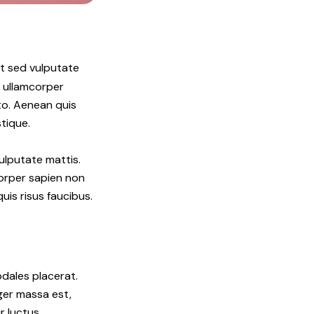
t sed vulputate
m ullamcorper
sto. Aenean quis
tique.
ulputate mattis.
corper sapien non
uis risus faucibus.
odales placerat.
eger massa est,
r luctus